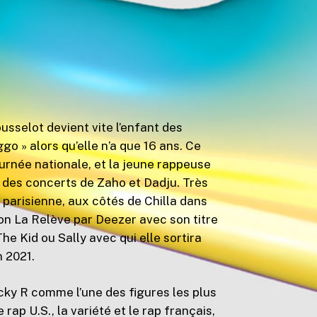
usselot devient vite l’enfant des
go » alors qu’elle n’a que 16 ans. Ce
ournée nationale, et la jeune rappeuse
 des concerts de Zaho et Dadju. Très
e parisienne, aux côtés de Chilla dans
ion La Relève par Deezer avec son titre
 Kid ou Sally avec qui elle sortira
 2021.
cky R comme l’une des figures les plus
rap U.S., la variété et le rap français,