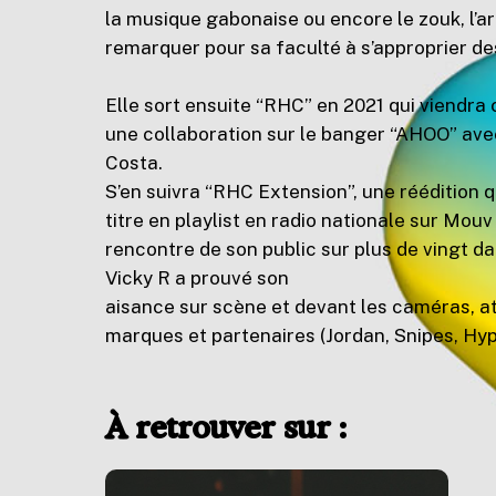
la musique gabonaise ou encore le zouk, l’ar
remarquer pour sa faculté à s’approprier de
Elle sort ensuite “RHC” en 2021 qui viendra
une collaboration sur le banger “AHOO” avec 
Costa.
S’en suivra “RHC Extension”, une réédition q
titre en playlist en radio nationale sur Mouv 
rencontre de son public sur plus de vingt da
Vicky R a prouvé son
aisance sur scène et devant les caméras, at
marques et partenaires (Jordan, Snipes, Hy
À retrouver sur :