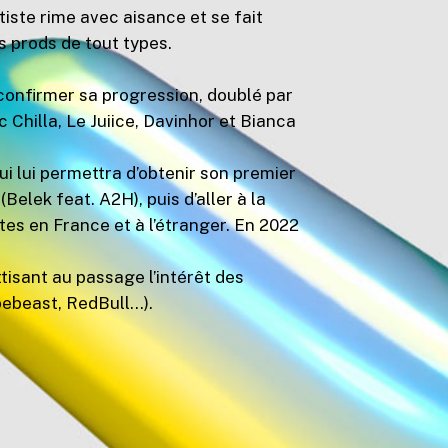
tiste rime avec aisance et se fait
s prods de tout types.
 confirmer sa progression, doublé par
Chilla, Le Juiice, Davinhor et Bianca
ui lui permettra d’obtenir son premier
(Belek feat. A2H), puis d’aller à la
tes en France et à l’étranger. En 2022
tisant au passage l’intérêt des
pebeast, RedBull…).