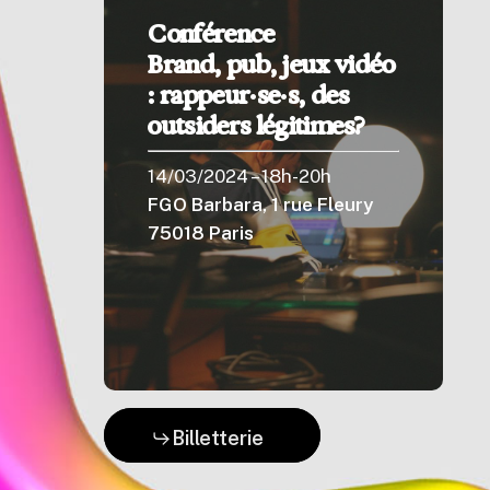
Conférence
Brand, pub, jeux vidéo
: rappeur·se·s, des
outsiders légitimes?
14/03/2024 – 18h-20h
FGO Barbara, 1 rue Fleury
75018 Paris
Billetterie