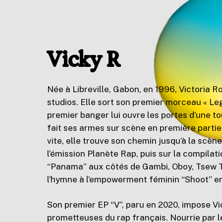
Vicky R
Née à Libreville, Gabon, en 1996, Victoria Ro
studios. Elle sort son premier morceau « Leg
premier banger lui ouvre les portes d’une t
fait ses armes sur scène en première partie
vite, elle trouve son chemin jusqu’à la scèn
l’émission Planète Rap, puis sur la compilat
“Panama” aux côtés de Gambi, Oboy, Tsew The
l’hymne à l’empowerment féminin “Shoot” en
Son premier EP “V”, paru en 2020, impose Vi
prometteuses du rap français. Nourrie par le 