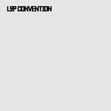
Skip
L2P CONVENTION
to
main
content