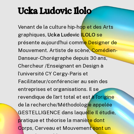
Ucka Ludovic Ilolo
Venant de la culture hip-hop et des Arts
graphiques,
Ucka Ludovic ILOLO
se
présente aujourd’hui comme Designer de
Mouvement. Artiste de scène, Comédien-
Danseur-Chorégraphe depuis 30 ans,
Chercheur /Enseignant en Design à
l’université CY Cergy-Paris et
Facilitateur/conférencier au sein des
entreprises et organisations. Il se
revendique de l’art total et est à l’origine
de la recherche/Méthodologie appelée
GESTELLIGENCE dans laquelle Il étudie,
pratique et théorise la manière dont
Corps, Cerveau et Mouvement sont un