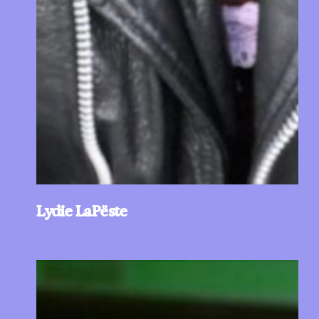
Lydie LaPëste