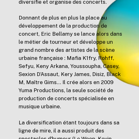
diversifie et organise des concerts.
Donnant de plus en plus la place au
développement de la production de
concert, Eric Bellamy se lance alors dans
le métier de tourneur et développe un
grand nombre des artistes de la scène
urbaine française : Mafia K1fry, Rohff,
Sefyu, Keny Arkana, Youssoupha, Casey,
Sexion D’Assaut, Kery James, Disiz, Black
M, Maître Gims… Il crée alors en 2009
Yuma Productions, la seule société de
production de concerts spécialisée en
musique urbaine.
La diversification étant toujours dans sa
ligne de mire, il a aussi produit des
spectacles d’humour (Le Woop, Kevin