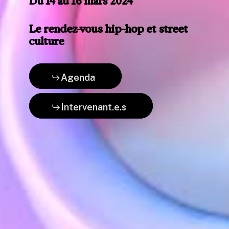
Du
14
au
16
mars
2024
Le
rendez-vous
hip-hop
et
street
culture
Agenda
Intervenant.e.s