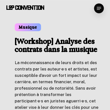
Skip
Menu
L2P CONVENTION
to
Close
main
Menu
content
Musique
[Workshop] Analyse des
contrats dans la musique
La méconnaissance de leurs droits et des
contrats par les auteur·e·s et artistes, est
susceptible d’avoir un fort impact sur leur
carrière, en termes financier, moral,
professionnel ou de notoriété. Sans avoir
prétention à transformer les
participant·e·s en juristes aguerri·e·s, cet
atelier vise à leur donner les clés pour une