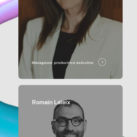
Manageuse, productrice exécutive
Romain Laleix