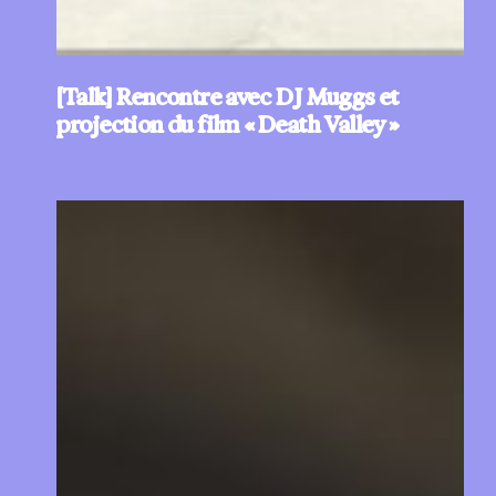
[Talk] Rencontre avec DJ Muggs et
projection du film « Death Valley »