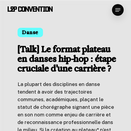
Skip
Menu
L2P CONVENTION
to
Close
main
Menu
content
Danse
[Talk] Le format plateau
en danses hip-hop : étape
cruciale d’une carrière ?
La plupart des disciplines en danse
tendent à avoir des trajectoires
communes, académiques, plaçant le
statut de chorégraphe signant une pièce
en son nom comme enjeu de carrière et
de reconnaissance professionnelle dans
le milieu. Si la création au plateau* n’est