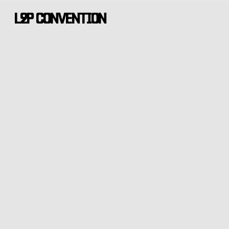
Skip
L2P CONVENTION
to
main
content