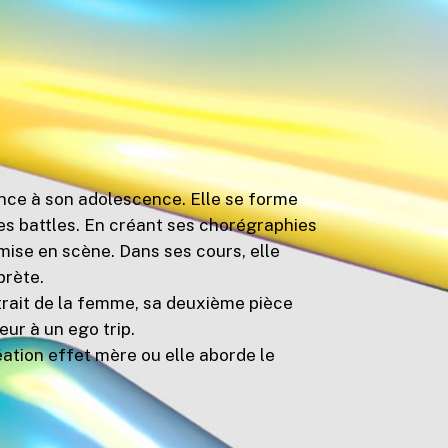
nce à son adolescence. Elle se forme
es battles. En créant ses chorégraphies
 mise en scène. Dans ses cours, elle
rprète.
trait de la femme, sa deuxième pièce
eur à un ego trip.
éation effet mère ou elle aborde le