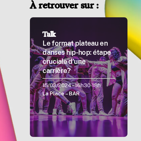
À retrouver sur :
Talk
Le format plateau en
danses hip-hop: étape
cruciale d’une
carrière?
15/03/2024 – 16h30-18h
La Place – BAR