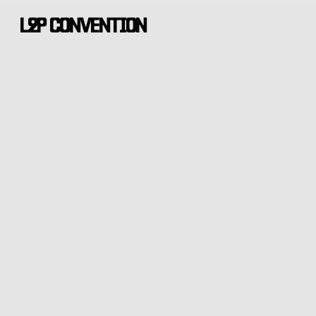
Skip
L2P CONVENTION
to
main
content