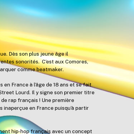
ue. Dès son plus jeune âge il
érentes sonorités. C’est aux Comores,
remarquer comme beatmaker.
 en France à l’âge de 18 ans et se fait
reet Lourd. Il y signe son premier titre
 de rap français ! Une première
 inaperçue en France puisqu’à partir
ment hip-hop français avec un concept