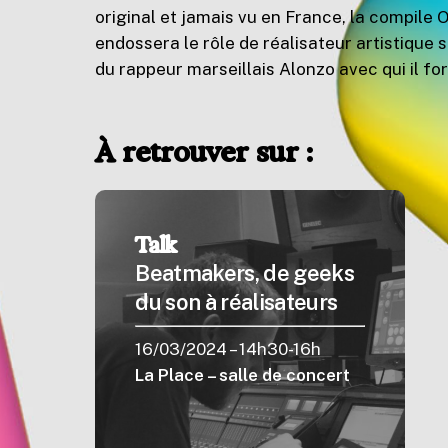
original et jamais vu en France, la compile O
endossera le rôle de réalisateur artistique 
du rappeur marseillais Alonzo avec qui il f
À retrouver sur :
Talk
Beatmakers, de geeks
du son à réalisateurs
16/03/2024 – 14h30-16h
La Place – salle de concert