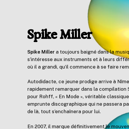
Spike Miller
Spike Miller
a toujours baigné dans la musiq
s’intéresse aux instruments et à leurs diff
où il a grandi, qu’il commence à se faire 
Autodidacte, ce jeune prodige arrive à Nîmes
rapidement remarquer dans la compilation St
pour Rohff, « En Mode », véritable classique
emprunte discographique qui ne passera pas
de là, tout s’enchaînera pour lui.
En 2007, il marque définitivement le mouve