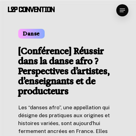
Skip
Menu
L2P CONVENTION
to
Close
main
Menu
content
Danse
[Conférence] Réussir
dans la danse afro ?
Perspectives d’artistes,
d’enseignants et de
producteurs
Les “danses afro”, une appellation qui
désigne des pratiques aux origines et
histoires variées, sont aujourd’hui
fermement ancrées en France. Elles