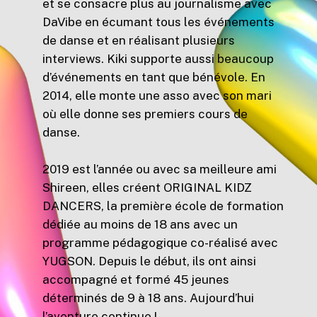
et se consacre plus au journalisme avec
DaVibe en écumant tous les événements
de danse et en réalisant plusieurs
interviews. Kiki supporte aussi beaucoup
d’événements en tant que bénévole. En
2014, elle monte une asso avec son mari
où elle donne ses premiers cours de
danse.
2019 est l’année ou avec sa meilleure ami
Shireen, elles créent ORIGINAL KIDZ
DANCERS, la première école de formation
dédiée au moins de 18 ans avec un
programme pédagogique co-réalisé avec
YUGSON. Depuis le début, ils ont ainsi
accompagné et formé 45 jeunes
déterminés de 9 à 18 ans. Aujourd’hui
l’aventure continue !