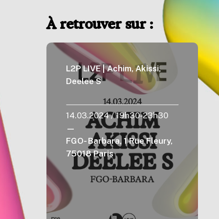
À retrouver sur :
L2P LIVE | Achim, Akissi,
Deelee S
14.03.2024 / 19h30-23h30
—
FGO- Barbara,
1 Rue Fleury,
75018 Paris