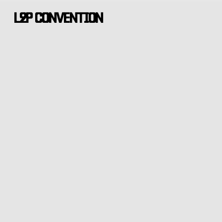
Skip
L2P CONVENTION
to
main
content